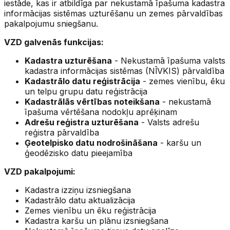
iestāde, kas ir atbildīga par nekustamā īpašuma kadastra
informācijas sistēmas uzturēšanu un zemes pārvaldības
pakalpojumu sniegšanu.
VZD galvenās funkcijas:
Kadastra uzturēšana
- Nekustamā īpašuma valsts
kadastra informācijas sistēmas (NĪVKIS) pārvaldība
Kadastrālo datu reģistrācija
- zemes vienību, ēku
un telpu grupu datu reģistrācija
Kadastrālās vērtības noteikšana
- nekustamā
īpašuma vērtēšana nodokļu aprēķinam
Adrešu reģistra uzturēšana
- Valsts adrešu
reģistra pārvaldība
Ģeotelpisko datu nodrošināšana
- karšu un
ģeodēzisko datu pieejamība
VZD pakalpojumi:
Kadastra izziņu izsniegšana
Kadastrālo datu aktualizācija
Zemes vienību un ēku reģistrācija
Kadastra karšu un plānu izsniegšana