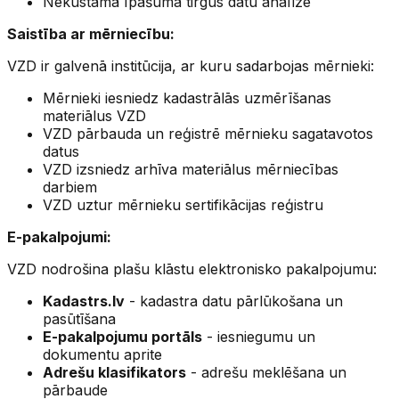
Nekustamā īpašuma tirgus datu analīze
Saistība ar mērniecību:
VZD ir galvenā institūcija, ar kuru sadarbojas mērnieki:
Mērnieki iesniedz kadastrālās uzmērīšanas
materiālus VZD
VZD pārbauda un reģistrē mērnieku sagatavotos
datus
VZD izsniedz arhīva materiālus mērniecības
darbiem
VZD uztur mērnieku sertifikācijas reģistru
E-pakalpojumi:
VZD nodrošina plašu klāstu elektronisko pakalpojumu:
Kadastrs.lv
- kadastra datu pārlūkošana un
pasūtīšana
E-pakalpojumu portāls
- iesniegumu un
dokumentu aprite
Adrešu klasifikators
- adrešu meklēšana un
pārbaude