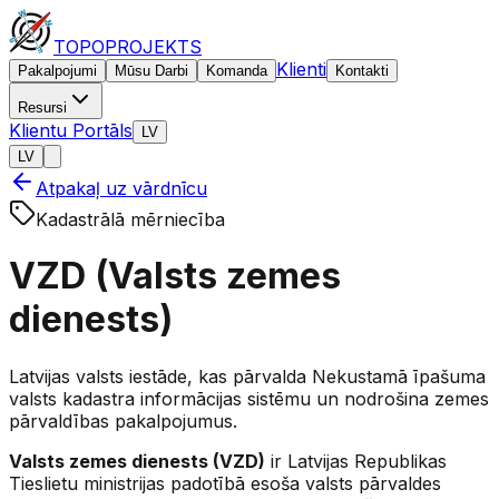
TOPO
PROJEKTS
Klienti
Pakalpojumi
Mūsu Darbi
Komanda
Kontakti
Resursi
Klientu Portāls
LV
LV
Atpakaļ uz vārdnīcu
Kadastrālā mērniecība
VZD (Valsts zemes
dienests)
Latvijas valsts iestāde, kas pārvalda Nekustamā īpašuma
valsts kadastra informācijas sistēmu un nodrošina zemes
pārvaldības pakalpojumus.
Valsts zemes dienests (VZD)
ir Latvijas Republikas
Tieslietu ministrijas padotībā esoša valsts pārvaldes