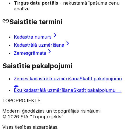
Tirgus datu portāls
- nekustamā īpašuma cenu
analīze
Saistītie termini
Kadastra numurs
Kadastrālā uzmērīšana
Zemesgrāmata
Saistītie pakalpojumi
Zemes kadastrālā uzmērīšana
Skatīt pakalpojumu
→
Ēku kadastrālā uzmērīšana
Skatīt pakalpojumu
→
TOPO
PROJEKTS
Moderni ģeodēzijas un topogrāfijas risinājumi.
© 2026 SIA "Topoprojekts"
Visas tiesības aizsargātas.