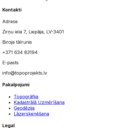
Kontakti
Adrese
Zirņu iela 7, Liepāja, LV-3401
Biroja tālrunis
+371 634 83194
E-pasts
info@topoprojekts.lv
Pakalpojumi
Topogrāfija
Kadastrālā Uzmērīšana
Ģeodēzija
Lāzerskenēšana
Legal