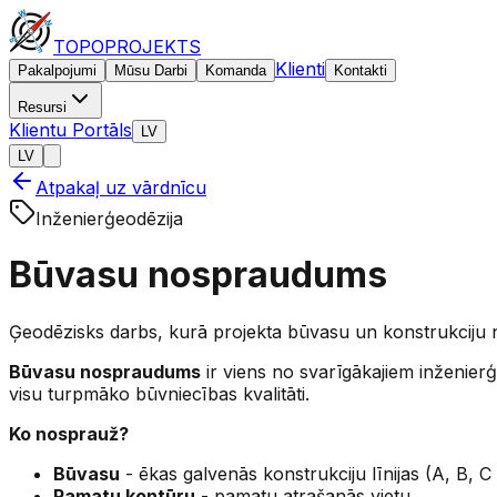
TOPO
PROJEKTS
Klienti
Pakalpojumi
Mūsu Darbi
Komanda
Kontakti
Resursi
Klientu Portāls
LV
LV
Atpakaļ uz vārdnīcu
Inženierģeodēzija
Būvasu nospraudums
Ģeodēzisks darbs, kurā projekta būvasu un konstrukciju
Būvasu nospraudums
ir viens no svarīgākajiem inženier
visu turpmāko būvniecības kvalitāti.
Ko nosprauž?
Būvasu
- ēkas galvenās konstrukciju līnijas (A, B, C 
Pamatu kontūru
- pamatu atrašanās vietu