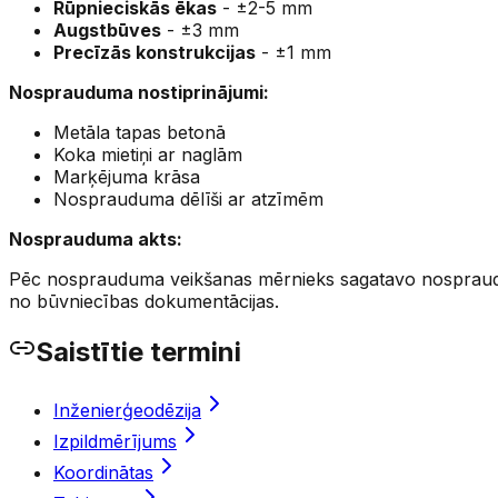
Rūpnieciskās ēkas
- ±2-5 mm
Augstbūves
- ±3 mm
Precīzās konstrukcijas
- ±1 mm
Nosprauduma nostiprinājumi:
Metāla tapas betonā
Koka mietiņi ar naglām
Marķējuma krāsa
Nosprauduma dēlīši ar atzīmēm
Nosprauduma akts:
Pēc nosprauduma veikšanas mērnieks sagatavo nospraudum
no būvniecības dokumentācijas.
Saistītie termini
Inženierģeodēzija
Izpildmērījums
Koordinātas