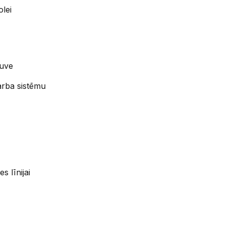
lei
guve
arba sistēmu
s līnijai