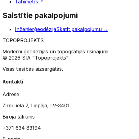
Tahimetrs
Saistītie pakalpojumi
Inženierģeodēzija
Skatīt pakalpojumu
→
TOPO
PROJEKTS
Moderni ģeodēzijas un topogrāfijas risinājumi.
© 2026 SIA "Topoprojekts"
Visas tiesības aizsargātas.
Kontakti
Adrese
Zirņu iela 7, Liepāja, LV-3401
Biroja tālrunis
+371 634 83194