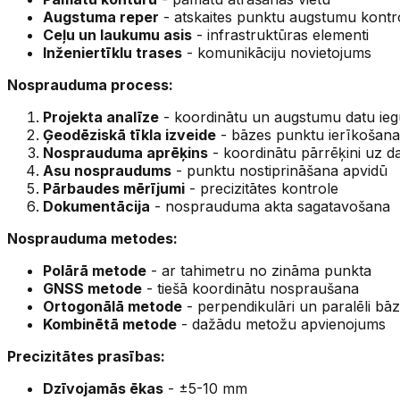
Augstuma reper
- atskaites punktu augstumu kontro
Ceļu un laukumu asis
- infrastruktūras elementi
Inženiertīklu trases
- komunikāciju novietojums
Nosprauduma process:
Projekta analīze
- koordinātu un augstumu datu ie
Ģeodēziskā tīkla izveide
- bāzes punktu ierīkošana
Nosprauduma aprēķins
- koordinātu pārrēķini uz d
Asu nospraudums
- punktu nostiprināšana apvidū
Pārbaudes mērījumi
- precizitātes kontrole
Dokumentācija
- nosprauduma akta sagatavošana
Nosprauduma metodes:
Polārā metode
- ar tahimetru no zināma punkta
GNSS metode
- tiešā koordinātu nospraušana
Ortogonālā metode
- perpendikulāri un paralēli bāze
Kombinētā metode
- dažādu metožu apvienojums
Precizitātes prasības:
Dzīvojamās ēkas
- ±5-10 mm