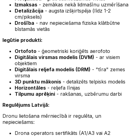
Izmaksas
- zemākas nekā lidmašīnu uzmērīšana
Detalizācija
- augsta izšķirtspēja (līdz 1-2
cm/pikselis)
Drošība
- nav nepieciešama fiziska klātbūtne
bīstamās vietās
Iegūtie produkti:
Ortofoto
- ģeometriski koriģēts aerofoto
Digitālais virsmas modelis (DVM)
- ar visiem
objektiem
Digitālais reljefa modelis (DRM)
- "tīra" zemes
virsma
3D punktu mākonis
- detalizēts telpisks modelis
Horizontāles
- reljefa līnijas
Tilpumu aprēķini
- rakšanas, uzbērumu darbi
Regulējums Latvijā:
Dronu lietošana mērniecībā ir regulēta, un
nepieciešams:
Drona operators sertifikāts (A1/A3 vai A2