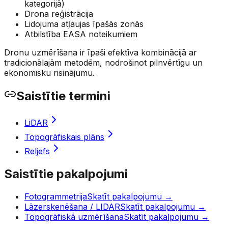
kategorijā)
Drona reģistrācija
Lidojuma atļaujas īpašās zonās
Atbilstība EASA noteikumiem
Dronu uzmērīšana ir īpaši efektīva kombinācijā ar
tradicionālajām metodēm, nodrošinot pilnvērtīgu un
ekonomisku risinājumu.
Saistītie termini
LiDAR
Topogrāfiskais plāns
Reljefs
Saistītie pakalpojumi
Fotogrammetrija
Skatīt pakalpojumu
→
Lāzerskenēšana / LIDAR
Skatīt pakalpojumu
→
Topogrāfiskā uzmērīšana
Skatīt pakalpojumu
→