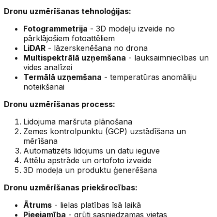
Dronu uzmērīšanas tehnoloģijas:
Fotogrammetrija
- 3D modeļu izveide no
pārklājošiem fotoattēliem
LiDAR
- lāzerskenēšana no drona
Multispektrālā uzņemšana
- lauksaimniecības un
vides analīzei
Termālā uzņemšana
- temperatūras anomāliju
noteikšanai
Dronu uzmērīšanas process:
Lidojuma maršruta plānošana
Zemes kontrolpunktu (GCP) uzstādīšana un
mērīšana
Automatizēts lidojums un datu ieguve
Attēlu apstrāde un ortofoto izveide
3D modeļa un produktu ģenerēšana
Dronu uzmērīšanas priekšrocības:
Ātrums
- lielas platības īsā laikā
Pieejamība
- grūti sasniedzamas vietas