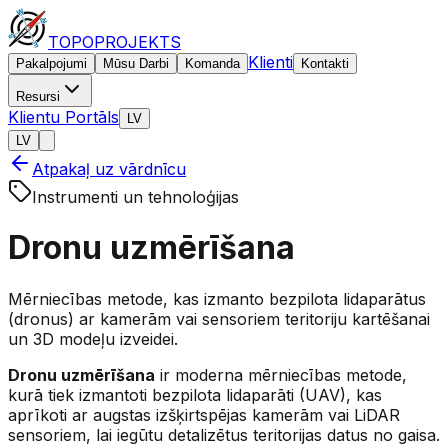
TOPO
PROJEKTS
Klienti
Pakalpojumi
Mūsu Darbi
Komanda
Kontakti
Resursi
Klientu Portāls
LV
LV
Atpakaļ uz vārdnīcu
Instrumenti un tehnoloģijas
Dronu uzmērīšana
Mērniecības metode, kas izmanto bezpilota lidaparātus
(dronus) ar kamerām vai sensoriem teritoriju kartēšanai
un 3D modeļu izveidei.
Dronu uzmērīšana
ir moderna mērniecības metode,
kurā tiek izmantoti bezpilota lidaparāti (UAV), kas
aprīkoti ar augstas izšķirtspējas kamerām vai LiDAR
sensoriem, lai iegūtu detalizētus teritorijas datus no gaisa.