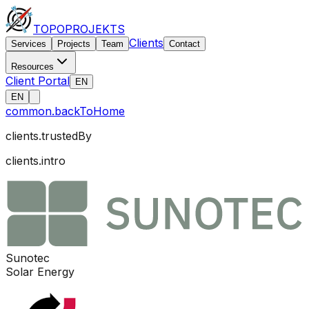
TOPO
PROJEKTS
Clients
Services
Projects
Team
Contact
Resources
Client Portal
EN
EN
common.backToHome
clients.trustedBy
clients.intro
Sunotec
Solar Energy